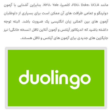
مانند FDU، Duke، UCLA، کلمبیا، NYU، Yale. بنابراین آشنایی با آزمون
دولینگو و تمامی ظرافت های آن ممکن است برای بسیاری از داوطلبان
آزمون های بین المللی زبان انگلیسی یک ضرورت باشد. البته توجه
داشته باشید که اندیکاتور آیلتس و آزمون آنلاین تافل (نسخه خانگی) نیز
جایگزین های جدیدی برای آزمون های آیلتس و تافل هستند.