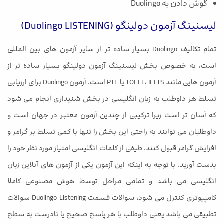
گوش دادن به Duolingo
لیسنینگ آزمون دولینگو (Duolingo LISTENING)
تمام تکالیف Duolingo بسیار ساده تر از سایر آزمون های بین المللی
است، به خصوص بخش لیسنینگ آزمون دولینگو بسیار ساده تر از
آزمون هایی مانند TOEFL، IELTS یا PTE است. آزمون Duolingo برای ارزیابی
تسلط هر داوطلب به زبان انگلیسی در بخش شنیداری انجام می شود
که آسان تر است زیرا ترکیبی از چندین آزمون معتبر در جهان است و
داوطلبان می توانند به راحتی این بخش را تنها با کمی تسلط بر گرامر و
افزایش گرامر قبول کنند. طیفی از کلمات انگلیسی امتیاز مورد نظر خود را
بدست آورید. با توجه به اینکه این آزمون یکی از آزمون های آنلاین زبان
انگلیسی می باشد و تمامی مراحل توسط هوش مصنوعی کاملا
کامپیوتری کنترل می شود، سوالات قسمت Duolingo Listening سوالات
تطبیقی می باشد یعنی داوطلب با هر پاسخ صحیح یا نادرست به سطح