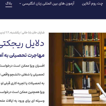
چت روم آنلاین
آزمون های بین المللی زبان انگلیسی
بلاگ
شایان خان بابا خانی
/ یکشنبه, 17 اردیبهشت,1402
دلایل ریجکتی
مهاجرت تحصیلی به آمر
افسران ویزا ممکن است درخواست ویز
تحصیلی یا شغلی دانشجو واقعی نیس
به تحصیلات یا تجربه کاری قبلی 
ویزا همچنین ممکن است درخواست ویزا
وسیله ای برای ورود به ایالات مت