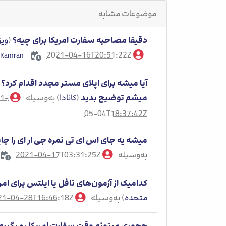
موضوعات مشابه
دقیقا مصاحبه سفارت امریکا برای چیه؟
(
ویز
2021-04-16T20:51:22Z
Kamran
آیا میشه برای اپلای مستر مجدد اقدام کرد
میشم توضیح بدید
(
کانادا
) به‌وسیله
1-
Jalal pourbagheri
05-04T18:37:42Z
میشه یه جای اس ای تی نمره جی ار ای را جا
به‌وسیله
2021-04-17T03:31:25Z
Abolfazl
کدامیک از آزمون‌های تافل یا ایلتس برای ام
متحده
) به‌وسیله
21-04-28T16:46:18Z
Jalal pourbagheri
چجوری میتونم وقت سفارت امریکا رو بگیرم