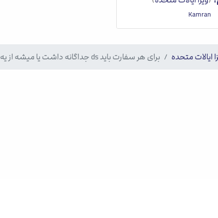
ا ایالات متحده
برای هر سفارت باید ds جداگانه داشت یا میشه از یه ds برای چندتا سفارت استفاده کرد؟
د. 1405
|
حریم خصوصی
|
شرایط استفاده
آ
ب