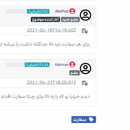
Abolfazl
52% (طبیعی)
عضو جدید
آغاز کننده موضوع
2021-04-16T14:19:40Z
برای هر سفارت باید ds جداگانه داشت یا میشه از یه ds برای چندتا سفارت استفاده کرد؟
Kamran
57.4% (طبیعی)
عضو
2021-04-23T18:26:07Z
دیدم خیلیا رو که با یه Ds برای چنتا سفارت اقدام کردن
سفارت