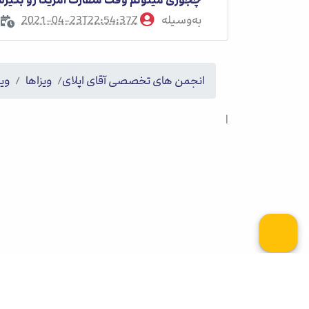
به‌وسیله
2021-04-23T22:54:37Z
Kamran
انجمن های تخصصی آقای اپلای
ویزاها
ویز
|
کلیه حقوق این وب سایت برای آقای اپلای محفوظ می باش