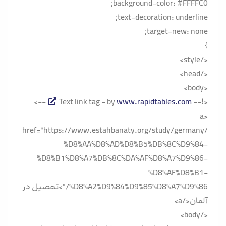
background-color: #FFFFC0;
text-decoration: underline;
target-new: none;
}
</style>
</head>
<body>
-->
www.rapidtables.com
<!-- Text link tag - by
<a
href="https://www.estahbanaty.org/study/germany/
%D8%AA%D8%AD%D8%B5%DB%8C%D9%84-
%D8%B1%D8%A7%DB%8C%DA%AF%D8%A7%D9%86-
%D8%AF%D8%B1-
%D8%A2%D9%84%D9%85%D8%A7%D9%86/">تحصیل در
آلمان</a>
</body>