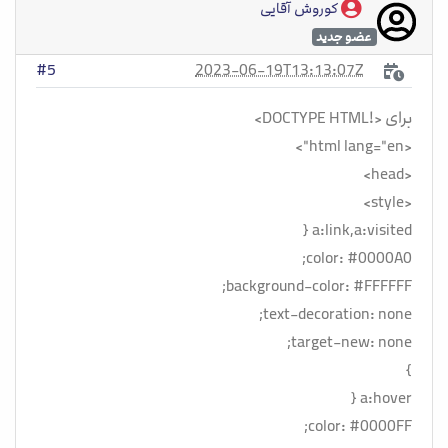
کوروش آقایی
عضو جدید
2023-06-19T13:13:07Z
#5
برای <!DOCTYPE HTML>
<html lang="en">
<head>
<style>
a:link,a:visited {
color: #0000A0;
background-color: #FFFFFF;
text-decoration: none;
target-new: none;
}
a:hover {
color: #0000FF;