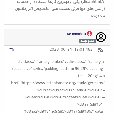
</html> بنظرم یکی از بهترین کارها استفاده از خدمات
آژانس های مهاجرتی هست علی الخصوص اگر زمانتون
محدوده.
karimmohebi
عضو جدید
2023-06-21T12:01:18Z
#6
<div class="iframely-embed"><div class="iframely-
responsive" style="padding-bottom: 56.25%; padding-
top: 120px;"><a
href="https://www.estahbanaty.org/study/germany/
%d8%aa%d8%ad%d8%b5%db%8c%d9%84-
%d8%b1%d8%a7%db%8c%da%af%d8%a7%d9%86-
%d8%af%d8%b1-
%d8%a2%d9%84%d9%85%d8%a7%d9%86/" data-