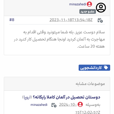
minazahedi
عضو جدید
2023-11-18T13:54:18Z
#8
سلام دوست عزیز. بله شما میتونید وقتی اقدام به
مهاجرت به آلمان کردید اونجا هنگام تحصیل کار کنید در
هفته 20 ساعت.
کاردانشجویی
موضوعات مشابه
دوستان تحصیل در آلمان کاملا رایگانه؟
(
اروپا
)
به‌وسیله
2024-10-
minazahedi
15T12:02:57Z