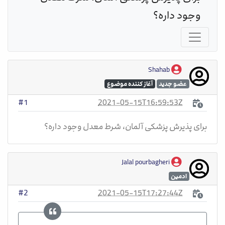
وجود داره؟
Shahab
عضو جدید
آغاز کننده موضوع
2021-05-15T16:59:53Z
#1
برای پذیرش پزشکی آلمان، شرط معدل وجود داره؟
Jalal pourbagheri
ادمین
2021-05-15T17:27:44Z
#2