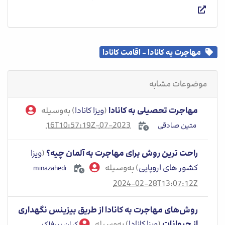
مهاجرت به کانادا - اقامت کانادا
موضوعات مشابه
مهاجرت تحصیلی به کانادا
(
ویزا کانادا
) به‌وسیله
2023-07-16T10:57:19Z
متین صادقی
راحت ترین روش برای مهاجرت به آلمان چیه؟
(
ویزا
کشور های اروپایی
) به‌وسیله
minazahedi
2024-02-28T13:07:12Z
روش‌های مهاجرت به کانادا از طریق بیزینس نگهداری
از حیوانات
(
ویزا کانادا
) به‌وسیله
کیان پیرفلک