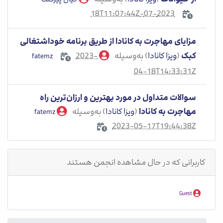
2023-07-18T11:07:44Z
مزایای مهاجرت به کانادا از طریق برنامه خوداشتغالی
کبک
(
ویزا کانادا
) به‌وسیله
2023-
fatemz
04-18T14:33:31Z
سوالات متداول در مورد بهترین و ارزان‌ترین راه
مهاجرت به کانادا
(
ویزا کانادا
) به‌وسیله
fatemz
2023-05-17T19:44:38Z
کاربرانی که در حال مشاهده انجمن هستند
Guest