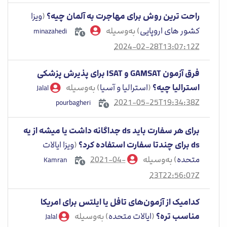
راحت ترین روش برای مهاجرت به آلمان چیه؟
(
ویزا
کشور های اروپایی
) به‌وسیله
minazahedi
2024-02-28T13:07:12Z
فرق آزمون GAMSAT و ISAT برای پذیرش پزشکی
استرالیا چیه؟
(
استرالیا و آسیا
) به‌وسیله
Jalal
2021-05-25T19:34:38Z
pourbagheri
برای هر سفارت باید ds جداگانه داشت یا میشه از یه
ds برای چندتا سفارت استفاده کرد؟
(
ویزا ایالات
متحده
) به‌وسیله
2021-04-
Kamran
23T22:56:07Z
کدامیک از آزمون‌های تافل یا ایلتس برای امریکا
مناسب تره؟
(
ایالات متحده
) به‌وسیله
Jalal