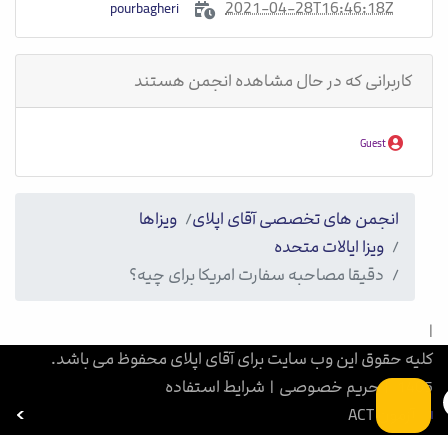
2021-04-28T16:46:18Z
pourbagheri
کاربرانی که در حال مشاهده انجمن هستند
Guest
انجمن های تخصصی آقای اپلای
ویزاها
ویزا ایالات متحده
دقیقا مصاحبه سفارت امریکا برای چیه؟
|
کلیه حقوق این وب سایت برای آقای اپلای محفوظ می باشد.
1405
|
حریم خصوصی
|
شرایط استفاده
آزمون ACT
بورسیه تحصیلی