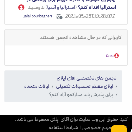
استرالیا اقدام کنم؟
(
استرالیا و آسیا
) به‌وسیله
2021-05-25T19:28:07Z
Jalal pourbagheri
کاربرانی که در حال مشاهده انجمن هستند
Guest
انجمن های تخصصی آقای اپلای
اپلای مقطع تحصیلات تکمیلی
ایالات متحده
برای پذیرش باید مدارکمو آزاد کنم؟
|
کلیه حقوق این وب سایت برای آقای اپلای محفوظ می باشد.
1405
|
حریم خصوصی
|
شرایط استفاده