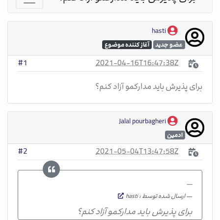
hasti
عضو جدید
آغاز کننده موضوع
2021-04-16T16:47:38Z
#1
برای پذیرش باید مدارکمو آزاد کنم؟
Jalal pourbagheri
ادمین
2021-05-04T13:47:58Z
#2
ارسال شده توسط : hasti
برای پذیرش باید مدارکمو آزاد کنم؟