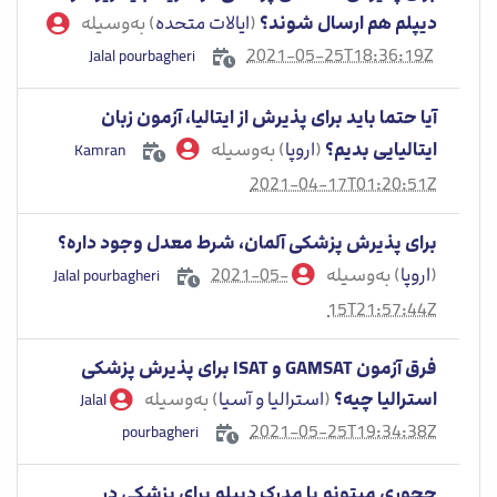
دیپلم هم ارسال شوند؟
(
ایالات متحده
) به‌وسیله
2021-05-25T18:36:19Z
Jalal pourbagheri
آیا حتما باید برای پذیرش از ایتالیا، آزمون زبان
ایتالیایی بدیم؟
(
اروپا
) به‌وسیله
Kamran
2021-04-17T01:20:51Z
برای پذیرش پزشکی آلمان، شرط معدل وجود داره؟
(
اروپا
) به‌وسیله
2021-05-
Jalal pourbagheri
15T21:57:44Z
فرق آزمون GAMSAT و ISAT برای پذیرش پزشکی
استرالیا چیه؟
(
استرالیا و آسیا
) به‌وسیله
Jalal
2021-05-25T19:34:38Z
pourbagheri
چجوری میتونم با مدرک دیپلم برای پزشکی در