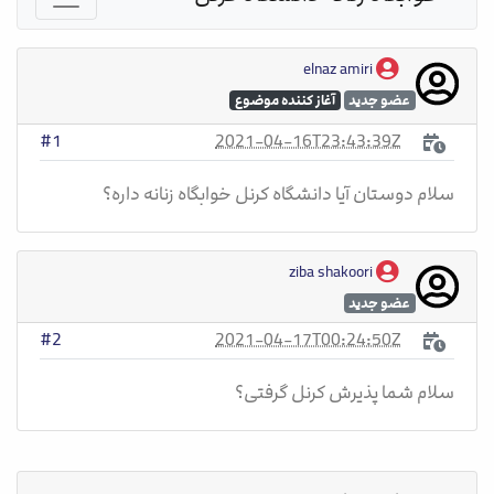
elnaz amiri
عضو جدید
آغاز کننده موضوع
2021-04-16T23:43:39Z
#1
سلام دوستان آیا دانشگاه کرنل خوابگاه زنانه داره؟
ziba shakoori
عضو جدید
2021-04-17T00:24:50Z
#2
سلام شما پذیرش کرنل گرفتی؟