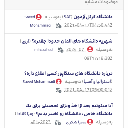
موضوعات مشابه
دانشگاه کرنل آزمون
(
SAT
) به‌وسیله
Saeed
2021-04-17T04:58:44Z
Mohammadi
شهریه دانشگاه های المان حدودا چقدره؟
(
اروپا
)
به‌وسیله
2024-07-
minazahedi
09T17:18:38Z
درباره دانشگاه های سنگاپور کسی اطلاع داره؟
(
استرالیا و آسیا
) به‌وسیله
Saeed Mohammadi
2021-04-17T05:00:01Z
آیا میتونیم بعد از اخذ ویزای تحصیلی برای یک
دانشگاه خاص ، دانشگاه رو تغییر بدیم؟
(
ویزا کانادا
)
به‌وسیله
2023-01-
محیا شکری