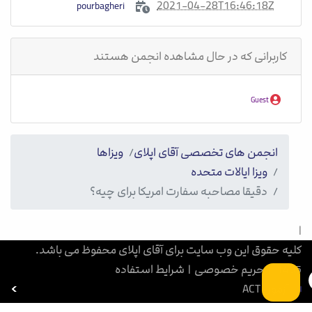
2021-04-28T16:46:18Z
pourbagheri
کاربرانی که در حال مشاهده انجمن هستند
Guest
انجمن های تخصصی آقای اپلای
ویزاها
ویزا ایالات متحده
دقیقا مصاحبه سفارت امریکا برای چیه؟
|
کلیه حقوق این وب سایت برای آقای اپلای محفوظ می باشد.
1405
|
حریم خصوصی
|
شرایط استفاده
آزمون ACT
بورسیه تحصیلی