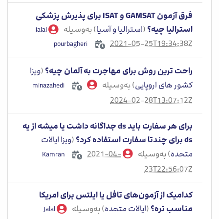
فرق آزمون GAMSAT و ISAT برای پذیرش پزشکی
استرالیا چیه؟
(
استرالیا و آسیا
) به‌وسیله
Jalal
2021-05-25T19:34:38Z
pourbagheri
راحت ترین روش برای مهاجرت به آلمان چیه؟
(
ویزا
کشور های اروپایی
) به‌وسیله
minazahedi
2024-02-28T13:07:12Z
برای هر سفارت باید ds جداگانه داشت یا میشه از یه
ds برای چندتا سفارت استفاده کرد؟
(
ویزا ایالات
متحده
) به‌وسیله
2021-04-
Kamran
23T22:56:07Z
کدامیک از آزمون‌های تافل یا ایلتس برای امریکا
مناسب تره؟
(
ایالات متحده
) به‌وسیله
Jalal