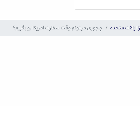
ا ایالات متحده
چجوری میتونم وقت سفارت امریکا رو بگیرم؟
د. 1405
|
حریم خصوصی
|
شرایط استفاده
آ
ب
آ