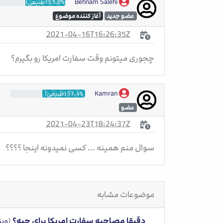
Behnam Salehi
53.8% (طبیعی)
عضو جدید
آغاز کننده موضوع
2021-04-16T16:26:35Z
چجوری میتونم وقت سفارت امریکا رو بگیرم؟
Kamran
57.4% (طبیعی)
عضو
2021-04-23T18:24:37Z
سوال منم همینه ... کسی نمیدونه اینجا ؟؟؟؟
موضوعات مشابه
دقیقا مصاحبه سفارت امریکا برای چیه؟
(
ویز