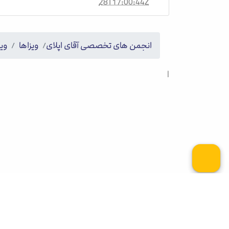
28T17:00:44Z
انجمن های تخصصی آقای اپلای
ویزاها
ویز
|
کلیه حقوق این وب سایت برای آقای اپلای محفوظ می باش