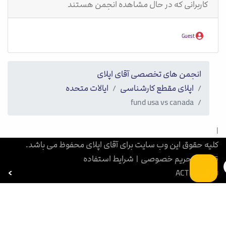
کاربرانی که در حال مشاهده انجمن هستند
Guest
انجمن های تخصصی آقای اپلای
اپلای مقطع کارشناسی
ایالات متحده
fund usa vs canada
|
کلیه حقوق این وب سایت برای آقای اپلای محفوظ می باشد.
1405
|
حریم خصوصی
|
شرایط استفاده
آزمون ACT
بورسیه تحصیلی
آزمون SAT
آزمون GRE