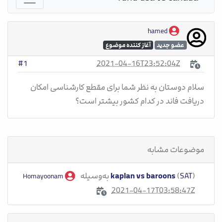
hamed
عضو جدید
آغاز کننده موضوع
2021-04-16T23:52:04Z
#1
سلام دوستان به نظر شما برای مقطع کارشناسی امکان
دریافت فاند در کدام کشور بیشتر است؟
موضوعات مشابه
) به‌وسیله
SAT
(
kaplan vs baroons
Homayoonam
2021-04-17T03:58:47Z