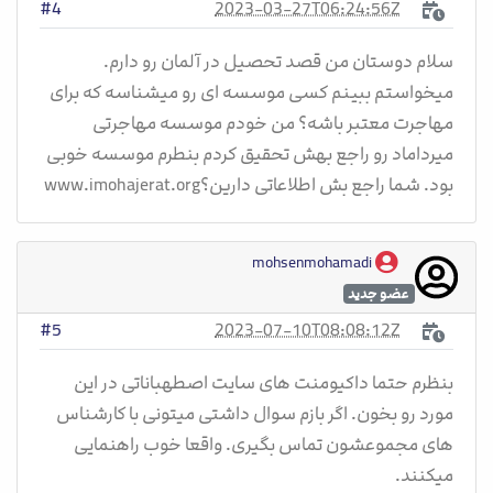
2023-03-27T06:24:56Z
#4
سلام دوستان من قصد تحصیل در آلمان رو دارم.
میخواستم ببینم کسی موسسه ای رو میشناسه که برای
مهاجرت معتبر باشه؟ من خودم موسسه مهاجرتی
میرداماد رو راجع بهش تحقیق کردم بنطرم موسسه خوبی
بود. شما راجع بش اطلاعاتی دارین؟www.imohajerat.org
mohsenmohamadi
عضو جدید
2023-07-10T08:08:12Z
#5
بنظرم حتما داکیومنت های سایت اصطهباناتی در این
مورد رو بخون. اگر بازم سوال داشتی میتونی با کارشناس
های مجموعشون تماس بگیری. واقعا خوب راهنمایی
میکنند.