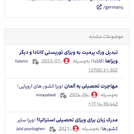
germany/
موضوعات مشابه
تبدیل ورک پرمیت به ویزای توریستی کانادا و دیگر
ویزاها
(
کانادا
) به‌وسیله
2023-07-
fatemz
12T00:31:30Z
مهاجرت تحصیلی به آلمان
(
ویزا کشور های اروپایی
)
به‌وسیله
2024-04-
minazahedi
17T14:39:44Z
مدرک زبان برای ویزای تحصیلی استرالیا؟
(
ویزا سایر
کشورها
) به‌وسیله
2021-
Jalal pourbagheri