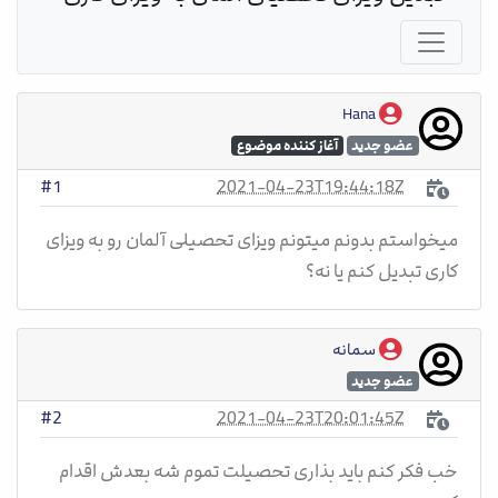
Hana
عضو جدید
آغاز کننده موضوع
2021-04-23T19:44:18Z
#1
میخواستم بدونم میتونم ویزای تحصیلی آلمان رو به ویزای
کاری تبدیل کنم یا نه؟
سمانه
عضو جدید
2021-04-23T20:01:45Z
#2
خب فکر کنم باید بذاری تحصیلت تموم شه بعدش اقدام