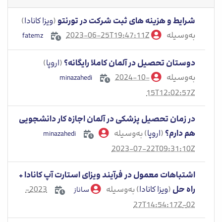
شرایط و هزینه های ثبت شرکت در تورنتو​
(
ویزا کانادا
)
به‌وسیله
2023-06-25T19:47:11Z
fatemz
دوستان تحصیل در آلمان کاملا رایگانه؟
(
اروپا
)
به‌وسیله
2024-10-
minazahedi
15T12:02:57Z
در زمان تحصیل پزشکی در آلمان اجازه کار دانشجویی
هم دارم؟
(
اروپا
) به‌وسیله
minazahedi
2023-07-22T09:31:10Z
اشتباهات معمول در فرآیند ویزای استارت آپ کانادا +
راه حل
(
ویزا کانادا
) به‌وسیله
2023-
ساناز
02-27T14:54:17Z