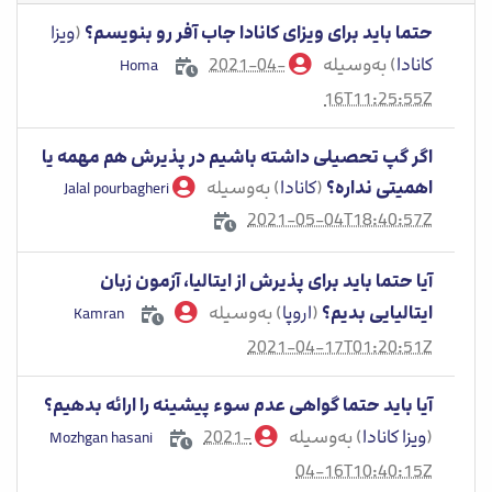
حتما باید برای ویزای کانادا جاب آفر رو بنویسم؟
(
ویزا
کانادا
) به‌وسیله
2021-04-
Homa
16T11:25:55Z
اگر گپ تحصیلی داشته باشیم در پذیرش هم مهمه یا
اهمیتی نداره؟
(
کانادا
) به‌وسیله
Jalal pourbagheri
2021-05-04T18:40:57Z
آیا حتما باید برای پذیرش از ایتالیا، آزمون زبان
ایتالیایی بدیم؟
(
اروپا
) به‌وسیله
Kamran
2021-04-17T01:20:51Z
آیا باید حتما گواهی عدم سوء پیشینه را ارائه بدهیم؟
(
ویزا کانادا
) به‌وسیله
2021-
Mozhgan hasani
04-16T10:40:15Z