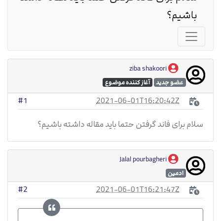
باشیم؟
ziba shakoori
عضو جدید
آغاز کننده موضوع
2021-06-01T16:20:42Z
#1
سلام برای فاند گرفتن حتما باید مقاله داشته باشیم؟
Jalal pourbagheri
ادمین
2021-06-01T16:21:47Z
#2