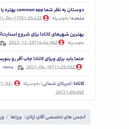
دوستان به نظر شما common app بهتره یا coalition app؟
متحده
) به‌وسیله
21-04-17T01:35:43Z
zahra
بهترین شهرهای کانادا برای شروع استارت‌
به‌وسیله
2022-12-29T14:44:56Z
fatemz
حتما باید برای ویزای کانادا جاب آفر رو بنوی
2021-04-16T11:25:55Z
Homa
کانادا
(
امریکای شمالی
) به‌وسیله
21-02-
elnaz amiri
26T21:09:09Z
انجمن های تخصصی آقای اپلای
ویزاها
ویز