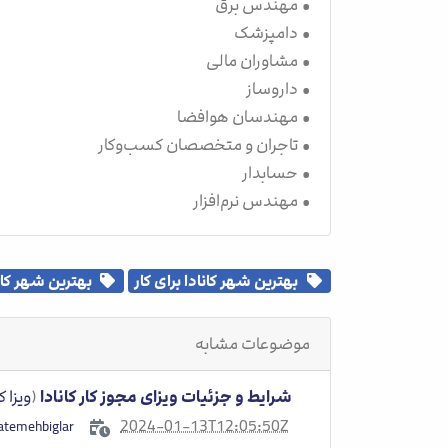
• مهندس برق
• دامپزشک
• مشاوران مالی
• داروساز
• مهندسان هوافضا
• تاجران و متخصصان کسب‌وکار
• حسابدار
• مهندس نرم‌افزار
بهترین شهر کانادا برای کار
بهترین شهر کانا
موضوعات مشابه
شرایط و جزئیات ویزای مجوز کار کانادا
(
ویزا ک
2024-01-13T12:05:50Z
fatemehbiglar