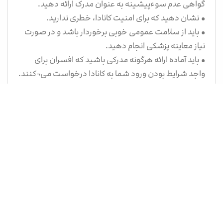
گواهی عدم سوء‌پیشینه به عنوان مدرک ارائه دهید.
• نشان دهید که برای امنیت کانادا، خطری ندارید.
• باید از سلامت عمومی خوبی برخوردار باشد و در صورت
نیاز معاینه پزشکی انجام دهید.
• باید آماده ارائه هرگونه مدرکی باشید که افسران برای
واجد شرایط بودن ورود شما به کانادا درخواست می¬کنند.
معرفی انواع مختلف مجوز کار در کانادا
به طور کلی دو نوع مجوز کار توسط مقامات کانادایی داده
می¬شود: مجوز کار باز و مجوز کار ویژه کارفرما. مجوز کار باز
اساسا به شما این امکان را می¬دهد برای هر کارفرمایی کار
کنید. این ویزا مختص شغل نیست، بنابراین متقاضیان
نیازی به ارزیابی تاثیر بازار کار یا همان کد LMIA یا نامه از
سوی کارفرمایی ندارند که هزینه انطباق را پرداخت کرده
است. مجوز کار خاص کارفرما، مجوزی است که به شما
امکان می¬دهد برای یک کارفرمای خاص کار کنید.