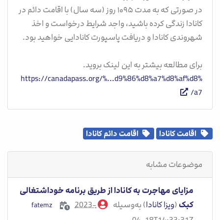
در صورتی که به مدت ۱۰۹۵ روز (سه سال) با اقامت دائم در
کانادا زندگی کرده باشید، واجد شرایط درخواست و اخذ
شهروندی کانادا و دریافت پاسپورت کانادایی خواهید بود.
برای مطالعه بیشتر به این لینک بروید.
https://canadapass.org/%...d9%86%d8%a7%d8%af%d8%
a7/
اقامت کانادا
اقامت دائم کانادا
موضوعات مشابه
مزایای مهاجرت به کانادا از طریق برنامه خوداشتغالی
کبک
(
ویزا کانادا
) به‌وسیله
2023-
fatemz
04-18T14:33:31Z