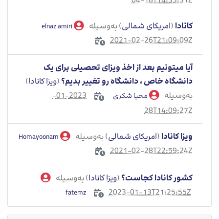
کانادا
(
امریکای شمالی
) به‌وسیله
elnaz amiri
2021-02-26T21:09:09Z
آیا میتونیم بعد از اخذ ویزای تحصیلی برای یک
دانشگاه خاص ، دانشگاه رو تغییر بدیم؟
(
ویزا کانادا
)
به‌وسیله
2023-01-
محیا شکری
28T14:09:27Z
ویزا کانادا
(
امریکای شمالی
) به‌وسیله
Homayoonam
2021-02-28T22:59:24Z
کشور کانادا کجاست؟
(
ویزا کانادا
) به‌وسیله
2023-01-13T21:25:55Z
fatemz