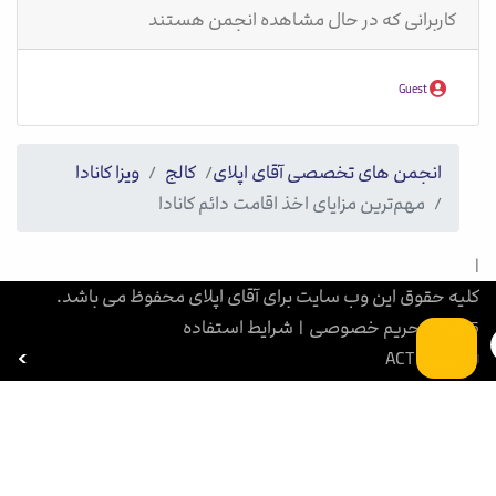
کاربرانی که در حال مشاهده انجمن هستند
Guest
انجمن های تخصصی آقای اپلای
کالج
ویزا کانادا
مهم‌ترین مزایای اخذ اقامت دائم کانادا
|
کلیه حقوق این وب سایت برای آقای اپلای محفوظ می باشد.
1405
|
حریم خصوصی
|
شرایط استفاده
آزمون ACT
بورسیه تحصیلی
آزمون SAT
آزمون GRE
آزمون PET