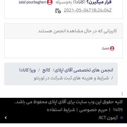
قرار میگیرن؟
(
کانادا
) به‌وسیله
Jalal pourbagheri
2021-05-04T18:24:04Z
کاربرانی که در حال مشاهده انجمن هستند
Guest
انجمن های تخصصی آقای اپلای
کالج
ویزا کانادا
شرایط و هزینه های ثبت شرکت در تورنتو​
|
کلیه حقوق این وب سایت برای آقای اپلای محفوظ می باشد.
1405
|
حریم خصوصی
|
شرایط استفاده
آزمون ACT
بورسیه تحصیلی