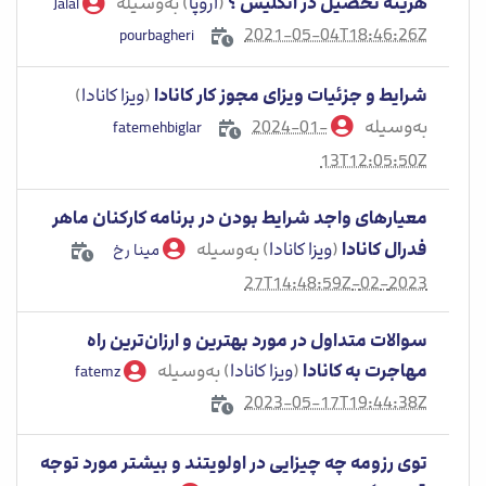
هزینه تحصیل در انگلیس ؟
(
اروپا
) به‌وسیله
Jalal
2021-05-04T18:46:26Z
pourbagheri
شرایط و جزئیات ویزای مجوز کار کانادا
(
ویزا کانادا
)
به‌وسیله
2024-01-
fatemehbiglar
13T12:05:50Z
معیارهای واجد شرایط بودن در برنامه کارکنان ماهر
فدرال کانادا
(
ویزا کانادا
) به‌وسیله
مینا رخ
2023-02-27T14:48:59Z
سوالات متداول در مورد بهترین و ارزان‌ترین راه
مهاجرت به کانادا
(
ویزا کانادا
) به‌وسیله
fatemz
2023-05-17T19:44:38Z
توی رزومه چه چیزایی در اولویتند و بیشتر مورد توجه