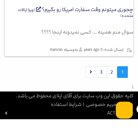
چجوری میتونم وقت سفارت امریکا رو بگیرم؟
(
ویزا ایالات
متحده
)
سوال منم همینه ... کسی نمیدونه اینجا ؟؟؟؟
ارسال شده: 5 years ago
به‌وسیله Kamran
3
2
1
|
کلیه حقوق این وب سایت برای آقای اپلای محفوظ می باشد.
1405
|
حریم خصوصی
|
شرایط استفاده
آزمون ACT
بورسیه تحصیلی
آزمون SAT