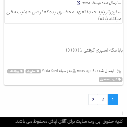
ارسال شده توسط : Homa
ساپورتر باید حتما تعهد محضری بده که از من حمایت مالی
میکنه یا نه؟
بابا مگه اسیری گرفتی :)))))))))
ارسال شده: 5 years ago
به‌وسیله Yalda Kord
ساپورتر
ویزاکانادا
تعهد_محضری
2
1
|
کلیه حقوق این وب سایت برای آقای اپلای محفوظ می باشد.