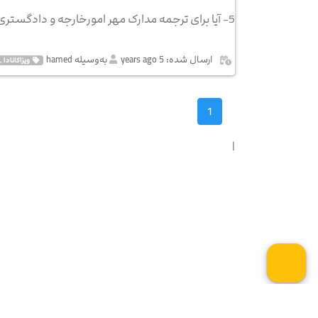
5- آیا برای ترجمه مدارک مهر امورخارجه و دادگستری الزامی است؟
ارسال شده: 5 years ago
به‌وسیله hamed
ویزاکانادا
1
|
کلیه حقوق این وب سایت برای آقای اپلای محفوظ می باش