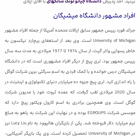
بینید. اخذ پذیرش
دانشگاه جیائو تونگ شانگهای
با آقای اپلای
افراد مشهور دانشگاه میشیگان
جرالد فورد رییس جمهور سابق ایالات متحده آمریکا از جمله افراد مشهور
University of Michigan است. وی بعد از استعفای ریچارد نیکسون به
خاطر رسوایی واتر گیت، از سال 1974 تا 1977 میلادی به مدت سه سال
رییس جمهور بود. لری پیج از دیگر افراد مشهوری است که در دانشگاه
میشیگان درس خوانده و با کمک فردی به اسم سرگئی برین شرکت گوگل
را راه اندازی کرد. لری پیج جزوه ده میلیاردر دنیای تکنولوژی و اینترنت در
سال 2020 میلادی لقب گرفت، که عمده ثروت خود را مدیون شرکت
گوگل است. وی همچنین برادری به اسم کارول ویکتور پیج دارد که
موسس شرکت EGROUPS بوده و در نهایت این شرکت به یاهو به مبلغ
نیم میلیارد دلار فروخته شد. یکی از بازیگران هالیوود به نام Lucy Liu نیز
در University of Michigan تحصیل کرده است. وی یک بازیگر آمریکایی-