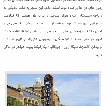
زمین های آن ها پراکنده بود، اشاره دارد. این شهر به علت نزدیکی به
دریاچه میشیگان، آب و هوای شرجی دارد. به طور تقریبی 73 کیلومتر
مربع این شهر خشکی بوده و بقیه آن آب است. این شهر طبیعتی چهار
فصل داشته و زمستان هایی بسیار سرد دارد. شهر Ann Arbor با هفت
شهر در دنیا مانند داکار(سنگال)، رمدیوس (کوبا)، اونتاریو (کانادا)،
توبینگن (آلمان)، شیگا (ژاپن)، جویگالپا (نیکارگوئه) پیوند خواهر خواندگی
دارد.