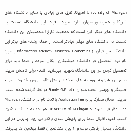
University of Michigan آمریکا، فرق های زیادی با سایر دانشگاه های
آمریکا و همینطور جهان دارد. مزیت مثبت این دانشگاه نسبت به
دانشگاه های دیگر، این است که جمعیت فارغ التحصیلان این دانشگاه
نسبت به دانشگاه های دیگر، زیادتر است. از جمله رشته های برتر این
دانشگاه می توان از information science، Business، Economics و غیره
نام برد. تحصیل در دانشگاه میشیگان رایگان نبوده و شما باید برای
تحصیل کردن در این دانشگاه شهریه بپردازید. البته برای کاهش هزینه
های این شهریه بورسیه های مختلفی مثل تالو، بورس یادبود ریچی-
جنینگز و بورسی تحت عنوان Randy G.Pirotin در نظر گرفته شده است.
هزینه ارسال مدارک برای Application Fee یا ثبت نام در دانشگاه Michigan
، 75 دلار می شود. درUniversity of Michigan هر چه نمره زبان بالاتری
کسب کنید، اقبال شما برای پذیرش شدن بالاتر می رود. پذیرش در این
دانشگاه بسیار رقابتی بوده و از بین متقاضیان فقط بهترین ها پذیرفته