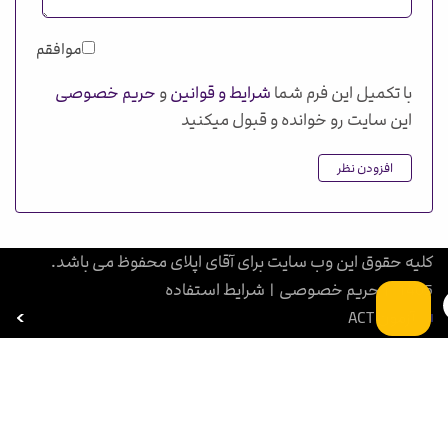
موافقم
با تکمیل این فرم شما
شرایط و قوانین
و
حریم خصوصی
این سایت رو خوانده و قبول میکنید
افزودن نظر
کلیه حقوق این وب سایت برای آقای اپلای محفوظ می باشد.
1405
|
حریم خصوصی
|
شرایط استفاده
آزمون ACT
بورسیه تحصیلی
آزمون SAT
آزمون GRE
آزمون PET