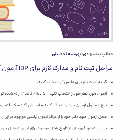
مطلب پیشنهادی:
بورسیه تحصیلی
مراحل ثبت نام و مدارک لازم برای IDP آزمون آیلتس
• گزینه "ثبت نام برای آیلتس" را انتخاب کنید.
• آزمون مورد نظر خود را انتخاب کنید - IELTS / کاغذی ارائه شده توسط کامپیوتر (IELTS، IELTS برای UKVI یا Life Skills).
• نوع / ماژول آزمون خود را انتخاب کنید - آموزش آکادمیک یا عمومی برای آیلتس، آیلتس برای UKVI، A1 و B1 برای مهارت های زندگی (
• محل آزمون مورد نظر خود را از مراکز آزمون آیلتس موجود در ایران 
• پس از اتمام، فهرستی از تاریخ های موجود برای اولویت های خود را 
• جزئیات مورد نیاز را پر کنید و درخواست آنلاین خود را تکمیل کنید. 