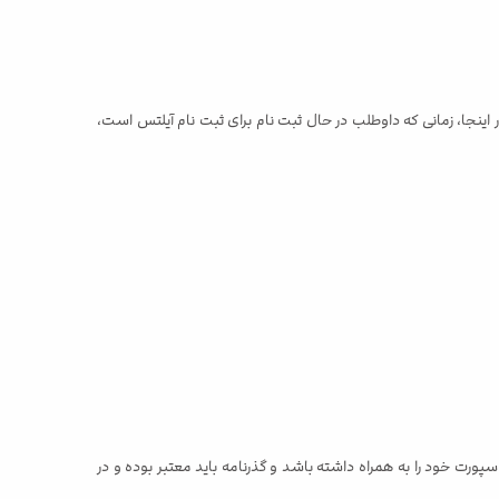
یتانیا انواع اصلی آزمون های آیلتس را ارائه می دهد، یعنی آزمون آیلتس آکادمیک، آموزش عمومی، ویزای انگلستان، و آزمون مهاجرت یا UKVI. در اینجا، زمانی که داوطلب در حال ثبت نام برای ثبت نام آیلتس است،
ورت خود را به همراه داشته باشد و گذرنامه باید معتبر بوده و در