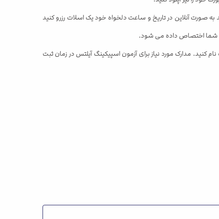
 به صورت آنلاین در تاریخ و ساعت دلخواه خود یک اسلات رزرو کنید
 به شما اختصاص داده می شود.
رجیح نمی دهید با استفاده از حالت ثبت نام آنلاین ثبت نام کنید، می توانید شخصاً در نزدیکترین شعبه IDP IELTS یا Referral Partner ثبت نام کنید. مدارک مورد نیاز برای آزمون اسپیکینگ آیلتس در زمان ثبت