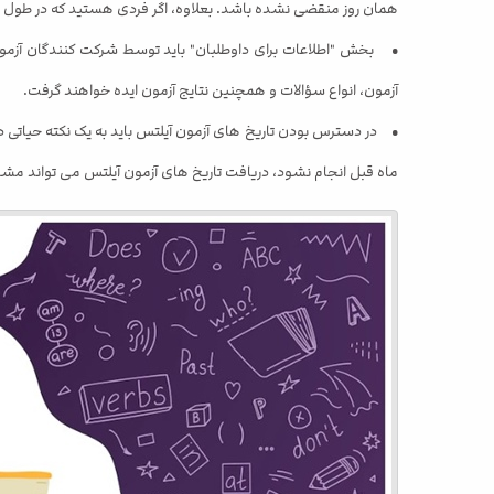
همان روز منقضی نشده باشد. بعلاوه، اگر فردی هستید که در طول ثبت نام آیلتس یا در روز 18 ساله هستید، باید فرم های مربوطه مانند "فرم رضایت" و "فرم ر
آزمون، انواع سؤالات و همچنین نتایج آزمون ایده خواهند گرفت.
• در دسترس بودن تاریخ های آزمون آیلتس باید به یک نکته حیاتی در 
ماه قبل انجام نشود، دریافت تاریخ های آزمون آیلتس می تواند مشکل 