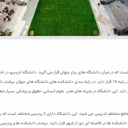
در university of Edinburgh بسیاری از رشته های تحصیلی 
انشکده ها در فاصله ای دور از شهر قرار دارند. بیشتر دانشکده ها و پردیس