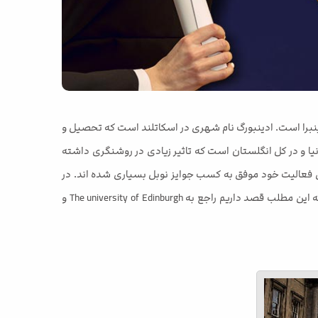
ازدانشگاه های اسکاتلند کنونی است و دارای 5 پردیس در شهر ادینبورگ یا ادینبرا است. ادینبورگ نام شهری در اسکاتلند است که تحصیل و
یا و در کل انگلستان است که تاثیر زیادی در روشنگری داشته
دی همیشه در میان 20 برتر دانشگاه جهان قرار می گیرد. فارغ التحصیلان دانشگاه Edinburgh در سال های فعالیت خود موفق به کسب جوایز نوبل بسیاری شده اند. در
این دانشگاه افراد مشاهیر بسیاری در این دانشگاه تحصیل کرده اند که از مهمترین آنها می توان به گراهام بل و داروین اشاره کرد. در ادامه این مطلب قصد داریم راجع به The university of Edinburgh و