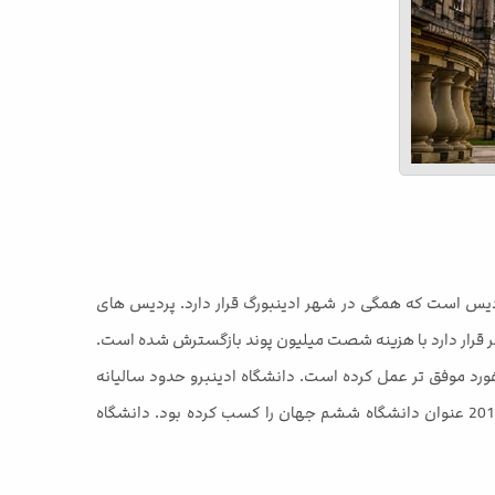
دینبرو دانشگاهی مطرح و با سابقه درخشان است که در شهر ادینبورگ و ادینبرا در اسکاتلند قرار دارد. این دانشگاه دارای 5 پردیس است که همگی در شهر ادینبورگ قرار دارد. پردیس های
هر قرار دارد با هزینه شصت میلیون پوند بازگسترش شده است.
فورد موفق تر عمل کرده است. دانشگاه ادینبرو حدود سالیانه
حدود 47000 متقاضی پذیرش دارد و سومین دانشگاه محبوب در بریتانیا است. این دانشگاه در رده بندی دانشگاه های جهان در سال 2011 عنوان دانشگاه ششم جهان را کسب کرده بود. دانشگاه