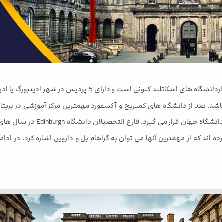
دانشگاه ادینبرو یا ادینبورگ (The university of Edinburgh) یکی 
اشد. بعد از دانشگاه های کمبریج و آکسفورد مهمترین مرکز آموزشی در بریتان
است. نام این دانشگاه در رتبه بن