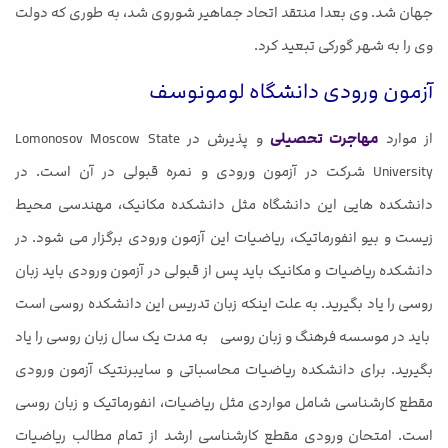
جهان شد. وی بعدا منتقد اتحاد جماهیر شوروی شد، به طوری که دولت
وی را به شهر گورکی تبعید کرد.
آزمون ورودی دانشگاه لومونوسف
از موارد
مهاجرت تحصیلی
و پذیرش در Lomonosov Moscow State
University شرکت در آزمون ورودی و نمره قبولی در آن است. در
دانشکده هایی این دانشگاه مثل دانشکده مکانیک، مهندسی محیط
زیست و بیو انفورماتیک، ریاضیات این آزمون ورودی برگزار می شود. در
دانشکده ریاضیات و مکانیک باید پس از قبولی در آزمون ورودی باید زبان
روسی را یاد بگیرید. به علت اینکه زبان تدریس این دانشکده روسی است
باید در موسسه فرهنگ و زبان روسی به مدت یک سال زبان روسی را یاد
بگیرید. برای دانشکده ریاضیات محاسباتی و سایبرنتیک آزمون ورودی
مقطع کارشناسی شامل مواردی مثل ریاضیات، انفورماتیک و زبان روسی
است. امتحان ورودی مقطع کارشناسی ارشد از تمام مطالب ریاضیات