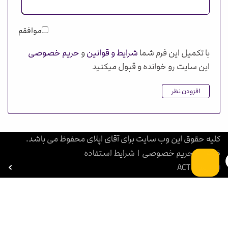
موافقم
با تکمیل این فرم شما
شرایط و قوانین
و
حریم خصوصی
این سایت رو خوانده و قبول میکنید
افزودن نظر
کلیه حقوق این وب سایت برای آقای اپلای محفوظ می باشد.
1405
|
حریم خصوصی
|
شرایط استفاده
آزمون ACT
بورسیه تحصیلی
آزمون SAT
آزمون GRE
آزمون PET