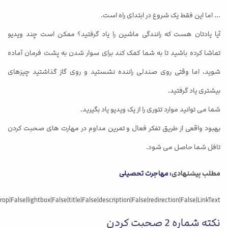
... اما این فقط یک شروع در ابتدای راه است.
آیا یادتان هست که رانندگی ماشین را یاد گرفتید؟ ممکن است چند ویدیو
تماشا کرده باشید تا به شما کمک کند برای سوار شدن به پشت فرمان آماده
شوید، اما وقتی روی صندلی راننده نشستید و روی گاز گذاشتید چیزهای
بیشتری یاد گرفتید.
شما می توانید موارد تئوری را از یک ویدیو یاد بگیرید.
بهبود واقعی از طریق تفکر فعال و تمرین مداوم در مهارت های صحبت کردن
تافل شما حاصل می شود.
مطلب پیشنهادی:
مهاجرت تحصیلی
False|lightbox|False|title|False|description|False|redirection|False|LinkText||]
نکته شماره 2 صحبت کردن