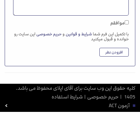
موافقم
با تکمیل این فرم شما
شرایط و قوانین
و
حریم خصوصی
این سایت رو
خوانده و قبول میکنید
افزودن نظر
کلیه حقوق این وب سایت برای آقای اپلای محفوظ می باشد.
1405
|
حریم خصوصی
|
شرایط استفاده
آزمون ACT
بورسیه تحصیلی
آزمون SAT
آزمون GRE